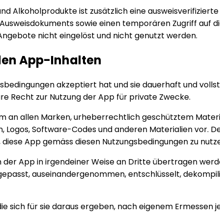
Alkoholprodukte ist zusätzlich eine ausweisverifizierte Al
s Ausweisdokuments sowie einen temporären Zugriff auf d
Angebote nicht eingelöst und nicht genutzt werden.
den App-Inhalten
bedingungen akzeptiert hat und sie dauerhaft und vollstän
bare Recht zur Nutzung der App für private Zwecke.
um an allen Marken, urheberrechtlich geschütztem Mater
en, Logos, Software-Codes und anderen Materialien vor. 
s, diese App gemäss diesen Nutzungsbedingungen zu nutz
 der App in irgendeiner Weise an Dritte übertragen werd
ngepasst, auseinandergenommen, entschlüsselt, dekompilie
 die sich für sie daraus ergeben, nach eigenem Ermessen 